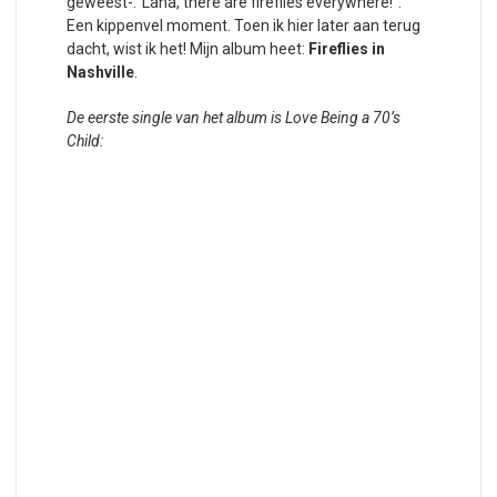
geweest-:”Lana, there are fireflies everywhere!”.
Een kippenvel moment. Toen ik hier later aan terug
dacht, wist ik het! Mijn album heet:
Fireflies in
Nashville
.
De eerste single van het album is Love Being a 70’s
Child: