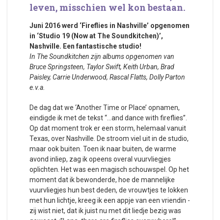
leven, misschien wel kon bestaan.
Juni 2016 werd ‘Fireflies in Nashville’ opgenomen
in ‘Studio 19 (Now at The Soundkitchen)’,
Nashville. Een fantastische studio!
In The Soundkitchen zijn albums opgenomen van
Bruce Springsteen, Taylor Swift, Keith Urban, Brad
Paisley, Carrie Underwood, Rascal Flatts, Dolly Parton
e.v.a.
De dag dat we ‘Another Time or Place’ opnamen,
eindigde ik met de tekst “…and dance with fireflies”.
Op dat moment trok er een storm, helemaal vanuit
Texas, over Nashville. De stroom viel uit in de studio,
maar ook buiten. Toen ik naar buiten, de warme
avond inliep, zag ik opeens overal vuurvliegjes
oplichten. Het was een magisch schouwspel. Op het
moment dat ik bewonderde, hoe de mannelijke
vuurvliegjes hun best deden, de vrouwtjes te lokken
met hun lichtje, kreeg ik een appje van een vriendin -
zij wist niet, dat ik juist nu met dit liedje bezig was