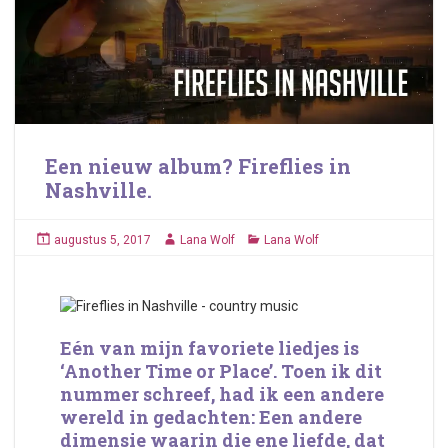
Een nieuw album? Fireflies in
Nashville.
augustus 5, 2017
Lana Wolf
Lana Wolf
Eén van mijn favoriete liedjes is
‘Another Time or Place’. Toen ik dit
nummer schreef, had ik een andere
wereld in gedachten: Een andere
dimensie waarin die ene liefde, dat