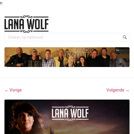
n
Vorige
Volgende
←
→