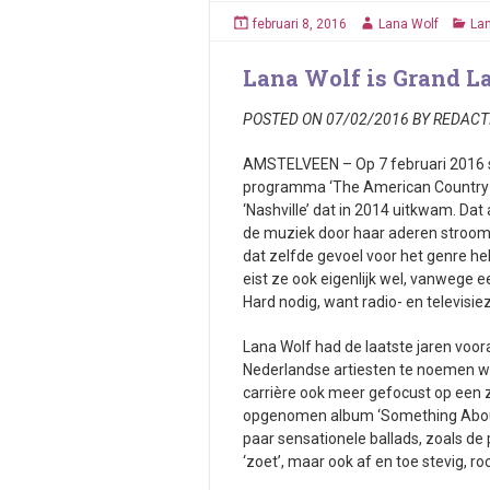
februari 8, 2016
Lana Wolf
La
Lana Wolf is Grand L
POSTED ON 07/02/2016 BY REDACT
AMSTELVEEN – Op 7 februari 2016 
programma ‘The American Country L
‘Nashville’ dat in 2014 uitkwam. Dat
de muziek door haar aderen stroomt
dat zelfde gevoel voor het genre he
eist ze ook eigenlijk wel, vanwege 
Hard nodig, want radio- en televisi
Lana Wolf had de laatste jaren voor
Nederlandse artiesten te noemen waa
carrière ook meer gefocust op een z
opgenomen album ‘Something About 
paar sensationele ballads, zoals de p
‘zoet’, maar ook af en toe stevig, ro