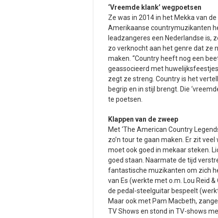
‘Vreemde klank’ wegpoetsen
Ze was in 2014 in het Mekka van d
Amerikaanse countrymuzikanten het 
leadzangeres een Nederlandse is, z
zo verknocht aan het genre dat ze n
maken. “Country heeft nog een beetj
geassocieerd met huwelijksfeestjes 
zegt ze streng. Country is het vertel
begrip en in stijl brengt. Die ‘vree
te poetsen.
Klappen van de zweep
Met ‘The American Country Legends’ 
zo’n tour te gaan maken. Er zit ve
moet ook goed in mekaar steken. Lic
goed staan. Naarmate de tijd vers
fantastische muzikanten om zich he
van Es (werkte met o.m. Lou Reid & C
de pedal-steelguitar bespeelt (werk
Maar ook met Pam Macbeth, zangere
TV Shows en stond in TV-shows met b