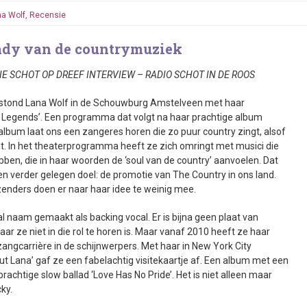
na Wolf
,
Recensie
ady van de countrymuziek
IE SCHOT OP DREEF INTERVIEW – RADIO SCHOT IN DE ROOS
stond Lana Wolf in de Schouwburg Amstelveen met haar
egends’. Een programma dat volgt na haar prachtige album
 album laat ons een zangeres horen die zo puur country zingt, alsof
. In het theaterprogramma heeft ze zich omringt met musici die
bben, die in haar woorden de ‘soul van de country’ aanvoelen. Dat
een verder gelegen doel: de promotie van The Country in ons land.
ezenders doen er naar haar idee te weinig mee.
al naam gemaakt als backing vocal. Er is bijna geen plaat van
r ze niet in die rol te horen is. Maar vanaf 2010 heeft ze haar
angcarrière in de schijnwerpers. Met haar in New York City
Lana’ gaf ze een fabelachtig visitekaartje af. Een album met een
rachtige slow ballad ‘Love Has No Pride’. Het is niet alleen maar
cky.