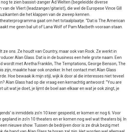
nog te zien bassist-zanger Ad Welten (begeleidde diverse
an de Vliert (leadzanger/gitarist), die wel de Europese Vince Gill
uzikanten die het klappen van de zweep kennen.
L-theaterprogramma gaat om het totaalplaatje. “Dat is The American
aakt me geen bal uit of Lana Wolf of Pam Macbeth vooraan staan.
elt ze ons. Ze houdt van Country, maar ook van Rock. Ze werkt in
ducer Alan Glass. Dat is in de business een hele grote naam. Een
d wordt met Aretha Franklin, The Temptations, George Benson, The
is zijn, maakte haar ook onzeker. In het contact met Alan Glass
 Hoe bewaak ik mijn stijl, wijk ik door al die interesses niet teveel
n? Alan Glass had op die vraag een kernachtig antwoord: “You are
 uit wat je doet, je lijmt de boel aan elkaar en wat je ook zingt, je
nds’ is inmiddels zo’n 10 keer gespeeld, er komen er nog 6. Voor
 gepland in zo’n 10 theaters en er komen nog wel wat theaters bij. In
een nieuwe show. Tussen de bedrijven door is ze druk bezig met
 de hand van Alan Glass te horen zal zijn. Het worden wel allemaal