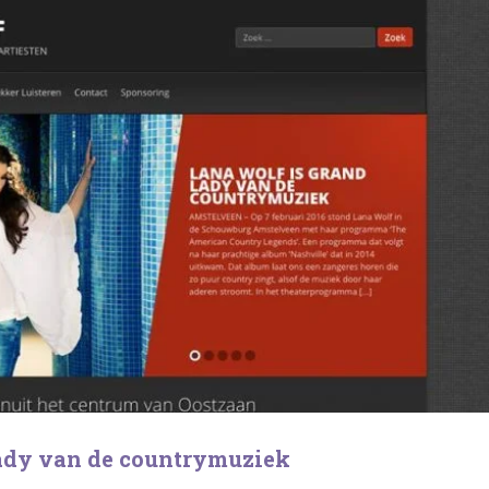
ady van de countrymuziek