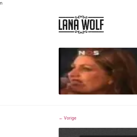
n
Vorige
←