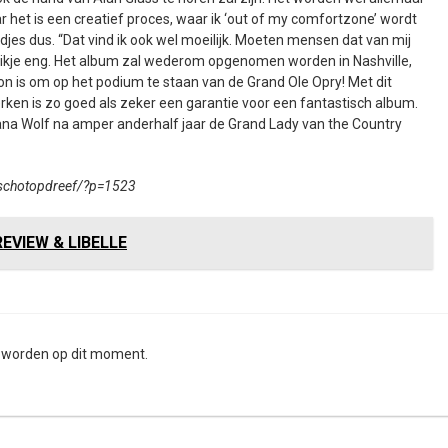
r het is een creatief proces, waar ik ‘out of my comfortzone’ wordt
iedjes dus. “Dat vind ik ook wel moeilijk. Moeten mensen dat van mij
tikje eng. Het album zal wederom opgenomen worden in Nashville,
 is om op het podium te staan van de Grand Ole Opry! Met dit
rken is zo goed als zeker een garantie voor een fantastisch album.
ana Wolf na amper anderhalf jaar de Grand Lady van the Country
/schotopdreef/?p=1523
EVIEW & LIBELLE
n worden op dit moment.