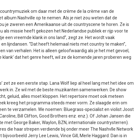
e countrymuziek om daar met de crème de la crème van de
album Nashville op te nemen. Als je niet zou weten dat de
ou je zweren een Amerikaanse uit de countryscene te horen. Ze is
u als missie heeft gekozen het Nederlandse publiek er rijp voor te
e een vreemde klank in ons land”, zegt ze. Het wordt vaak
en lijndansen. “Dat heeft helemaal niets met country te maken”,
len van verhalen. Het is alleen geloofwaardig als je het met gevoel,
mde klank’ dat het genre heeft, wil ze de komende jaren proberen weg
zet ze een eerste stap. Lana Wolf liep al heel lang met het idee om
el werk in. Ze wil met de beste muzikanten samenwerken. De show
ht, geluid, alles moet kloppen. Het repertoire moet ook meteen
treek kreeg het programma steeds meer vorm. Ze slaagde erin om
en te verzamelen. We noemen: Bluegrass-specialist en violist Joost
aroline, Bill Clifton, Good Brothers enz. enz.). Of Johan Jansen die
te met George Baker, Waylon, BZN, internationale countrysterren).
s die haar strepen verdiende bij onder meer The Nashvlle Network
ijvoorbeeld Jerry Lee Lewis, Vince Gill, Merle Haggard. Dan is in