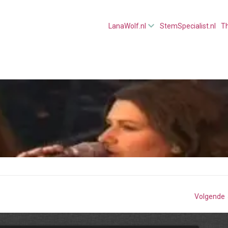
LanaWolf.nl
StemSpecialist.nl
T
Volgende