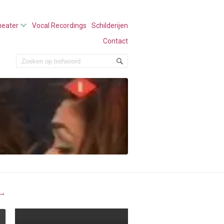
heater
Vocal Recordings
Schilderijen
Contact
→