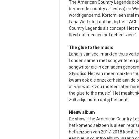
The American Country Legends ook 
beroemde country artiesten) en Wim v
wordt genoemd. Kortom, een stel m
Lana Wolf stelt dat het bij het TAC
Country Legends als concept. Het m
Ik wil dat mensen het geheel zien!”
The glue to the music
Lana is van veel markten thuis vert
Londen samen met songwriter en pro
songwriter die in een adem genoem
Stylistics. Het van meer markten thu
kwam ook die onzekerheid aan de orde.
af van wat ik zou moeten laten hore
the glue to the music”. Het maakt niet
zult altijd horen dat jij het bent!
Nieuw album
De show ‘The American Country Lege
het komend seizoen is al een reprise
het seizoen van 2017-2018 komt er 
een nieuw country-album, waarin ook