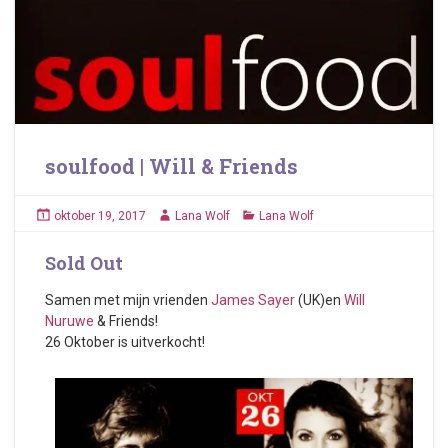
soulfood | Will & Friends
oktober 19, 2017
Lana Wolf
Lana Wolf
Sold Out
Samen met mijn vrienden
James Sayer
(UK)en
Will
Nuruwe
& Friends!
26 Oktober is uitverkocht!