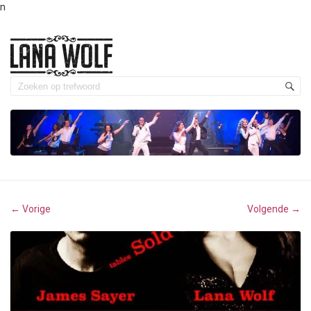
n
Vorige
Volgende
←
→