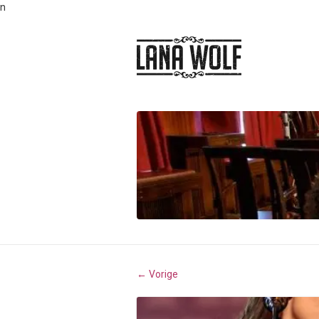
n
Vorige
←