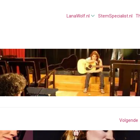
LanaWolf.nl
StemSpecialist.nl
T
Volgende