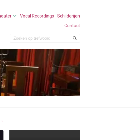
heater
Vocal Recordings
Schilderijen
Contact
→