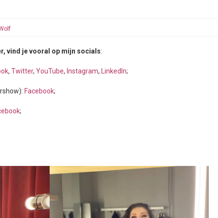
Wolf
r, vind je vooral op mijn socials
:
ook
,
Twitter
,
YouTube
,
Instagram
,
LinkedIn
;
ershow):
Facebook
;
cebook
;