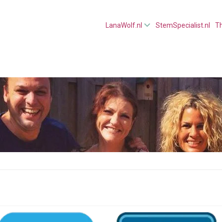
LanaWolf.nl
StemSpecialist.nl
T