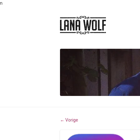
n
Vorige
←